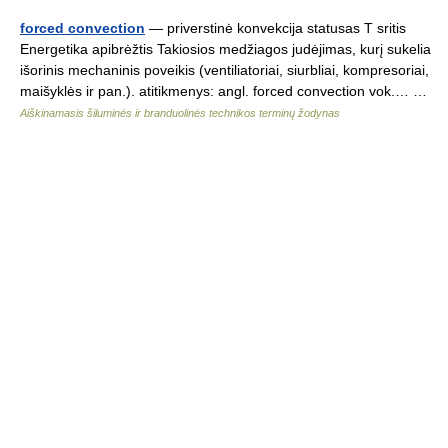
forced convection
— priverstinė konvekcija statusas T sritis
Energetika apibrėžtis Takiosios medžiagos judėjimas, kurį sukelia
išorinis mechaninis poveikis (ventiliatoriai, siurbliai, kompresoriai,
maišyklės ir pan.). atitikmenys: angl. forced convection vok.… …
Aiškinamasis šiluminės ir branduolinės technikos terminų žodynas