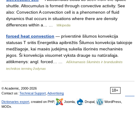
shuttle. Altocumulus is formed through convective activity. See
also: Convection A convection cell is a phenomenon of fluid
dynamics that occurs in situations where there are density
differences within a… …
Wikipedia
forced heat convection
— priverstinė šilumos konvekcija
statusas T sritis Energetika apibrėžtis Šilumos konvekcija takiojoje
medžiagoje, kai masės judėjimą sukelia išorinės mechaninės
jėgos. Ši konvekcija visuomet vyksta drauge su natūraliąja.
atitikmenys: angl. forced… …
Aiškinamasis šiluminės ir branduolinės
technikos terminų žodynas
© Academic, 2000-2026
18+
Contact us:
Technical Support
,
Advertising
Dictionaries export
, created on PHP,
Joomla,
Drupal,
WordPress,
MODx.