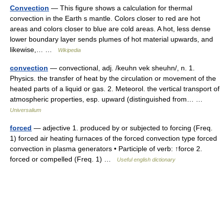
Convection
— This figure shows a calculation for thermal
convection in the Earth s mantle. Colors closer to red are hot
areas and colors closer to blue are cold areas. A hot, less dense
lower boundary layer sends plumes of hot material upwards, and
likewise,… …
Wikipedia
convection
— convectional, adj. /keuhn vek sheuhn/, n. 1.
Physics. the transfer of heat by the circulation or movement of the
heated parts of a liquid or gas. 2. Meteorol. the vertical transport of
atmospheric properties, esp. upward (distinguished from… …
Universalium
forced
— adjective 1. produced by or subjected to forcing (Freq.
1) forced air heating furnaces of the forced convection type forced
convection in plasma generators • Participle of verb: ↑force 2.
forced or compelled (Freq. 1) …
Useful english dictionary