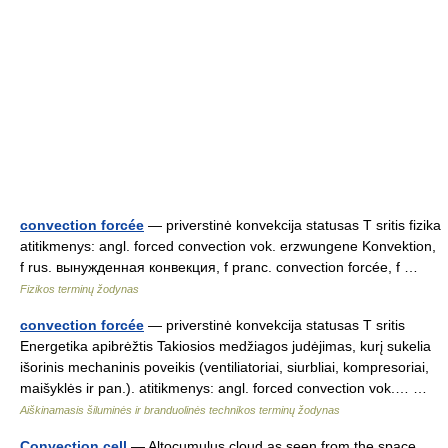
convection forcée
— priverstinė konvekcija statusas T sritis fizika
atitikmenys: angl. forced convection vok. erzwungene Konvektion,
f rus. вынужденная конвекция, f pranc. convection forcée, f …
Fizikos terminų žodynas
convection forcée
— priverstinė konvekcija statusas T sritis
Energetika apibrėžtis Takiosios medžiagos judėjimas, kurį sukelia
išorinis mechaninis poveikis (ventiliatoriai, siurbliai, kompresoriai,
maišyklės ir pan.). atitikmenys: angl. forced convection vok.… …
Aiškinamasis šiluminės ir branduolinės technikos terminų žodynas
Convection cell
— Altocumulus cloud as seen from the space